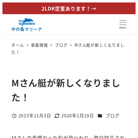
メ
2LDK空室あります！→
イ
ン
MENU
コ
ン
ホーム
新着情報
ブログ
Mさん艇が新しくなりまし
テ
た！
ン
ツ
へ
Mさん艇が新しくなりまし
移
動
た！
カテゴリー
2015年11月3日
2020年1月19日
ブログ
投稿日
更新日
Ｍさんの念願だった船が見つかり、昨日納品され