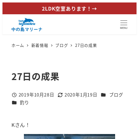
メ
2LDK空室あります！→
イ
ン
MENU
コ
ン
ホーム
新着情報
ブログ
27日の成果
テ
ン
ツ
27日の成果
へ
移
動
カテゴリー
2019年10月28日
2020年1月19日
ブログ
投稿日
更新日
カテゴリー
釣り
Kさん！