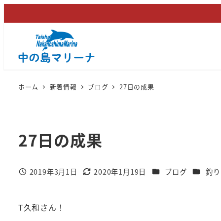
メ
イ
ン
コ
ン
テ
ホーム
新着情報
ブログ
27日の成果
ン
ツ
へ
27日の成果
移
動
カテゴリー
カテゴリ
2019年3月1日
2020年1月19日
ブログ
釣り
投稿日
更新日
T久和さん！