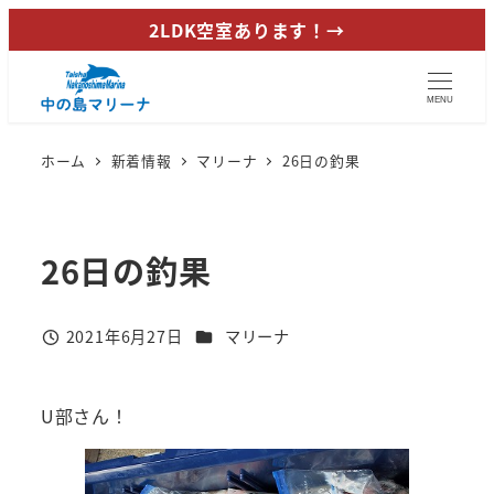
メ
2LDK空室あります！→
イ
ン
MENU
コ
ン
ホーム
新着情報
マリーナ
26日の釣果
テ
ン
ツ
26日の釣果
へ
移
動
カテゴリー
2021年6月27日
マリーナ
投稿日
U部さん！