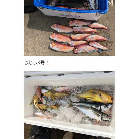
じじぃ3号！