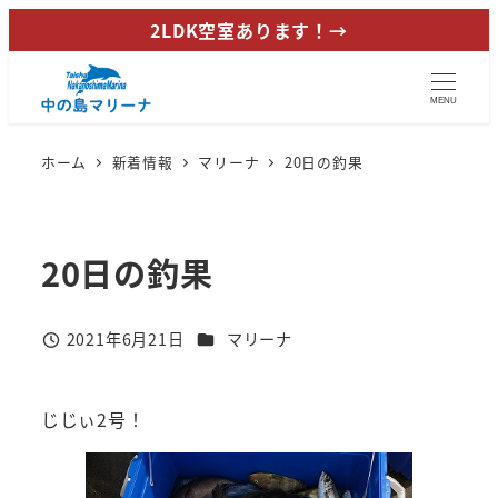
メ
2LDK空室あります！→
イ
ン
MENU
コ
ン
ホーム
新着情報
マリーナ
20日の釣果
テ
ン
ツ
20日の釣果
へ
移
動
カテゴリー
2021年6月21日
マリーナ
投稿日
じじぃ2号！