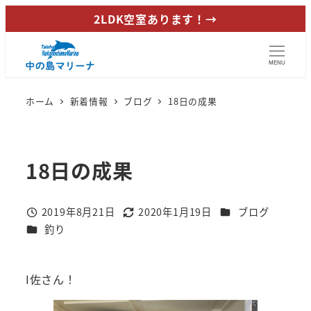
メ
2LDK空室あります！→
イ
ン
MENU
コ
ン
ホーム
新着情報
ブログ
18日の成果
テ
ン
ツ
18日の成果
へ
移
動
カテゴリー
2019年8月21日
2020年1月19日
ブログ
投稿日
更新日
カテゴリー
釣り
I佐さん！