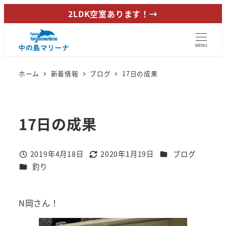
メ
2LDK空室あります！→
イ
ン
MENU
コ
ン
ホーム
新着情報
ブログ
17日の成果
テ
ン
ツ
17日の成果
へ
移
動
カテゴリー
2019年4月18日
2020年1月19日
ブログ
投稿日
更新日
カテゴリー
釣り
N岡さん！