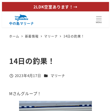
メ
2LDK空室あります！→
イ
ン
MENU
コ
ン
ホーム
新着情報
マリーナ
14日の釣果！
テ
ン
ツ
14日の釣果！
へ
移
動
カテゴリー
2023年4月17日
マリーナ
投稿日
Mさんグループ！