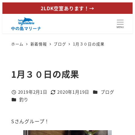
メ
2LDK空室あります！→
イ
ン
MENU
コ
ン
ホーム
新着情報
ブログ
1月３０日の成果
テ
ン
ツ
1月３０日の成果
へ
移
動
カテゴリー
2019年2月1日
2020年1月19日
ブログ
投稿日
更新日
カテゴリー
釣り
Sさんグループ！