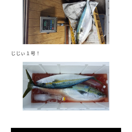
じじぃ１号！