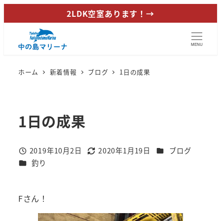
メ
2LDK空室あります！→
イ
ン
MENU
コ
ン
ホーム
新着情報
ブログ
1日の成果
テ
ン
ツ
1日の成果
へ
移
動
カテゴリー
2019年10月2日
2020年1月19日
ブログ
投稿日
更新日
カテゴリー
釣り
Fさん！