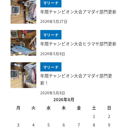
マリーナ
年間チャンピオン大会アマダイ部門更新
2024年5月27日
マリーナ
年間チャンピオン大会ヒラマサ部門更新
2024年5月8日
マリーナ
年間チャンピオン大会アマダイ部門更
新！
2024年5月8日
2026年8月
月
火
水
木
金
土
日
1
2
3
4
5
6
7
8
9