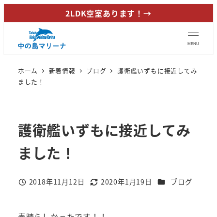
メ
2LDK空室あります！→
イ
ン
MENU
コ
ン
ホーム
新着情報
ブログ
護衛艦いずもに接近してみ
テ
ました！
ン
ツ
へ
護衛艦いずもに接近してみ
移
動
ました！
カテゴリー
2018年11月12日
2020年1月19日
ブログ
投稿日
更新日
素晴らしかったです！！