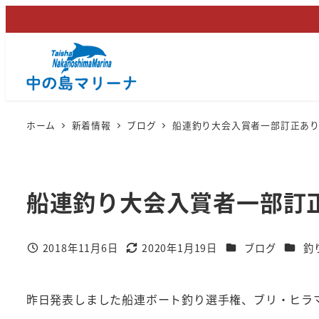
メ
イ
ン
コ
ン
テ
ホーム
新着情報
ブログ
船連釣り大会入賞者一部訂正あ
ン
ツ
へ
船連釣り大会入賞者一部訂
移
動
カテゴリー
カテゴ
2018年11月6日
2020年1月19日
ブログ
釣
投稿日
更新日
昨日発表しました船連ボート釣り選手権、ブリ・ヒラ