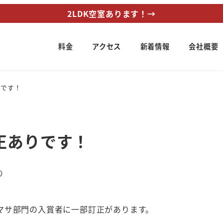
2LDK空室あります！→
料金
アクセス
新着情報
会社概要
りです！
正ありです！
リー
り
マサ部門の入賞者に一部訂正があります。