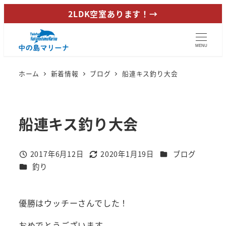
メ
2LDK空室あります！→
イ
ン
MENU
コ
ン
ホーム
新着情報
ブログ
船連キス釣り大会
テ
ン
ツ
船連キス釣り大会
へ
移
動
カテゴリー
2017年6月12日
2020年1月19日
ブログ
投稿日
更新日
カテゴリー
釣り
優勝はウッチーさんでした！
おめでとうございます。