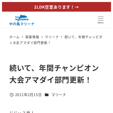
メ
2LDK空室あります！→
イ
ン
MENU
コ
ン
ホーム
新着情報
マリーナ
続いて、年間チャンピオ
テ
ン大会アマダイ部門更新！
ン
ツ
へ
続いて、年間チャンピオン
移
動
大会アマダイ部門更新！
カテゴリー
2021年2月15日
マリーナ
投稿日
じじぃ２号！