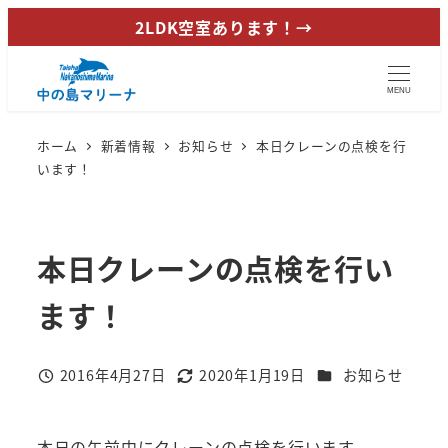
メ
2LDK空室あります！→
イ
ン
MENU
コ
ン
ホーム
新着情報
お知らせ
本日クレーンの点検を行
テ
います！
ン
ツ
へ
本日クレーンの点検を行い
移
動
ます！
カテゴリー
2016年4月27日
2020年1月19日
お知らせ
投稿日
更新日
本日の午前中にクレーンの点検を行います。