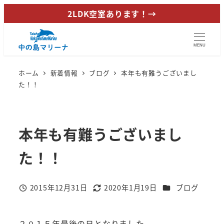
メ
2LDK空室あります！→
イ
ン
MENU
コ
ン
ホーム
新着情報
ブログ
本年も有難うございまし
テ
た！！
ン
ツ
へ
本年も有難うございまし
移
動
た！！
カテゴリー
2015年12月31日
2020年1月19日
ブログ
投稿日
更新日
２０１５年最後の日となりました。