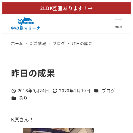
メ
2LDK空室あります！→
イ
ン
MENU
コ
ン
ホーム
新着情報
ブログ
昨日の成果
テ
ン
ツ
昨日の成果
へ
移
動
カテゴリー
2018年9月24日
2020年1月19日
ブログ
投稿日
更新日
カテゴリー
釣り
K原さん！