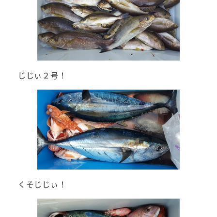
じじぃ２号！
くそじじぃ！