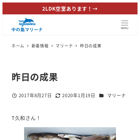
メ
2LDK空室あります！→
イ
ン
MENU
コ
ン
ホーム
新着情報
マリーナ
昨日の成果
テ
ン
ツ
昨日の成果
へ
移
動
カテゴリー
2017年8月27日
2020年1月19日
マリーナ
投稿日
更新日
T久和さん！