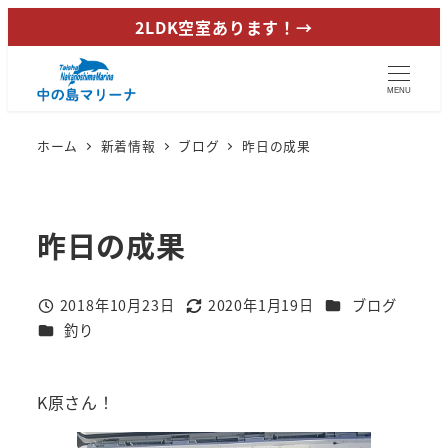
メ
2LDK空室あります！→
イ
ン
MENU
コ
ン
ホーム
新着情報
ブログ
昨日の成果
テ
ン
ツ
昨日の成果
へ
移
動
カテゴリー
2018年10月23日
2020年1月19日
ブログ
投稿日
更新日
カテゴリー
釣り
K原さん！