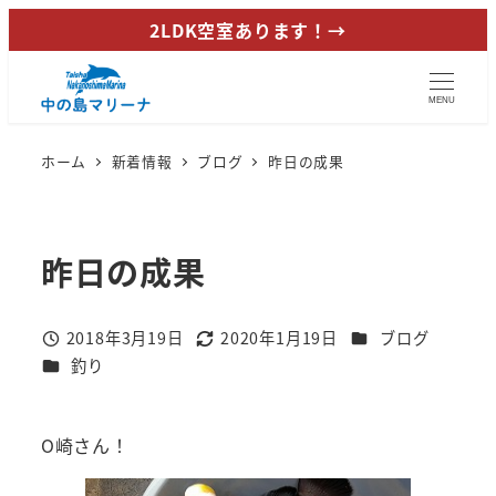
メ
2LDK空室あります！→
イ
ン
MENU
コ
ン
ホーム
新着情報
ブログ
昨日の成果
テ
ン
ツ
昨日の成果
へ
移
動
カテゴリー
2018年3月19日
2020年1月19日
ブログ
投稿日
更新日
カテゴリー
釣り
O崎さん！