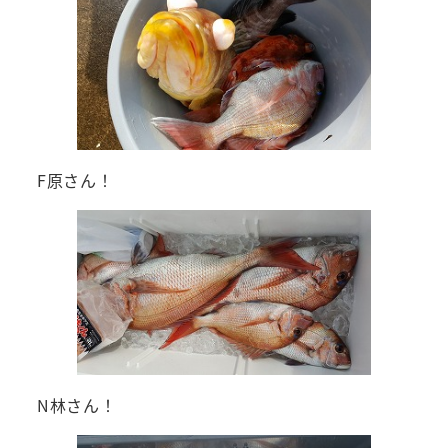
F原さん！
N林さん！