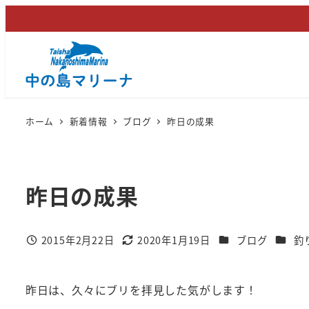
メ
イ
ン
コ
ン
テ
ホーム
新着情報
ブログ
昨日の成果
ン
ツ
へ
昨日の成果
移
動
カテゴリー
カテゴ
2015年2月22日
2020年1月19日
ブログ
釣
投稿日
更新日
昨日は、久々にブリを拝見した気がします！