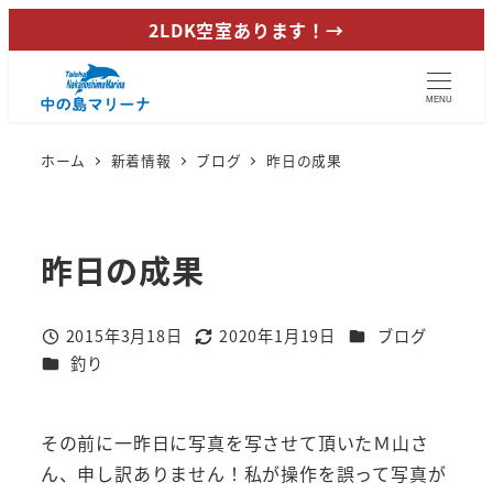
メ
2LDK空室あります！→
イ
ン
MENU
コ
ン
ホーム
新着情報
ブログ
昨日の成果
テ
ン
ツ
昨日の成果
へ
移
動
カテゴリー
2015年3月18日
2020年1月19日
ブログ
投稿日
更新日
カテゴリー
釣り
その前に一昨日に写真を写させて頂いたＭ山さ
ん、申し訳ありません！私が操作を誤って写真が