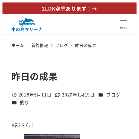
メ
2LDK空室あります！→
イ
ン
MENU
コ
ン
ホーム
新着情報
ブログ
昨日の成果
テ
ン
ツ
昨日の成果
へ
移
動
カテゴリー
2018年5月11日
2020年1月19日
ブログ
投稿日
更新日
カテゴリー
釣り
K部さん！