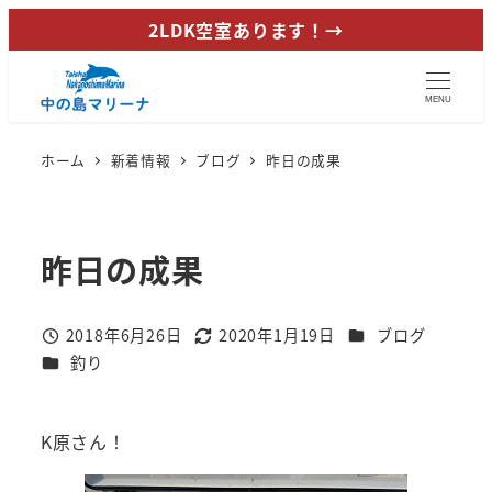
メ
2LDK空室あります！→
イ
ン
MENU
コ
ン
ホーム
新着情報
ブログ
昨日の成果
テ
ン
ツ
昨日の成果
へ
移
動
カテゴリー
2018年6月26日
2020年1月19日
ブログ
投稿日
更新日
カテゴリー
釣り
K原さん！