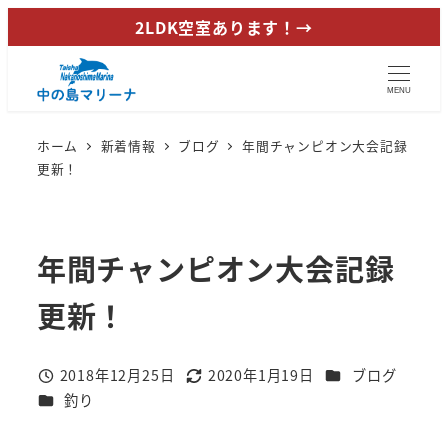
メ
2LDK空室あります！→
イ
ン
MENU
コ
ン
ホーム
新着情報
ブログ
年間チャンピオン大会記録
テ
更新！
ン
ツ
へ
年間チャンピオン大会記録
移
動
更新！
カテゴリー
2018年12月25日
2020年1月19日
ブログ
投稿日
更新日
カテゴリー
釣り