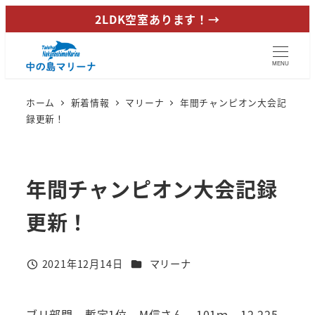
メ
2LDK空室あります！→
イ
ン
MENU
コ
ン
ホーム
新着情報
マリーナ
年間チャンピオン大会記
テ
録更新！
ン
ツ
へ
年間チャンピオン大会記録
移
動
更新！
カテゴリー
2021年12月14日
マリーナ
投稿日
ブリ部門 暫定1位 M信さん 101ｍ 12.225