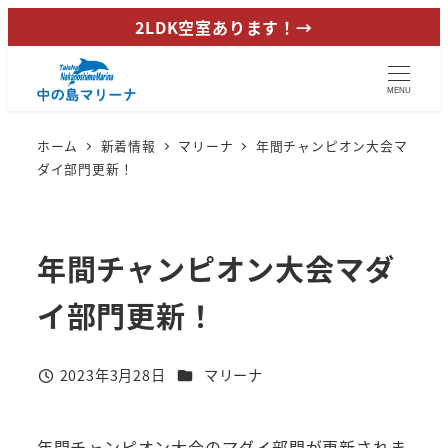
メ
2LDK空室あります！→
イ
ン
MENU
コ
ン
ホーム
新着情報
マリーナ
年間チャンピオン大会マ
テ
ダイ部門更新！
ン
ツ
へ
年間チャンピオン大会マダ
移
動
イ部門更新！
カテゴリー
2023年3月28日
マリーナ
投稿日
年間チャンピオン大会のマダイ部門が更新されま