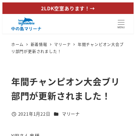
メ
2LDK空室あります！→
イ
ン
MENU
コ
ン
ホーム
新着情報
マリーナ
年間チャンピオン大会ブ
テ
リ部門が更新されました！
ン
ツ
へ
年間チャンピオン大会ブリ
移
動
部門が更新されました！
カテゴリー
2021年1月22日
マリーナ
投稿日
Y田さん奥様