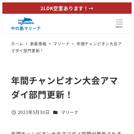
メ
2LDK空室あります！→
イ
ン
MENU
コ
ン
ホーム
新着情報
マリーナ
年間チャンピオン大会ア
テ
マダイ部門更新！
ン
ツ
へ
年間チャンピオン大会アマ
移
動
ダイ部門更新！
カテゴリー
2023年5月30日
マリーナ
投稿日
年間チャンピオン大会アマダイ部門が更新されま