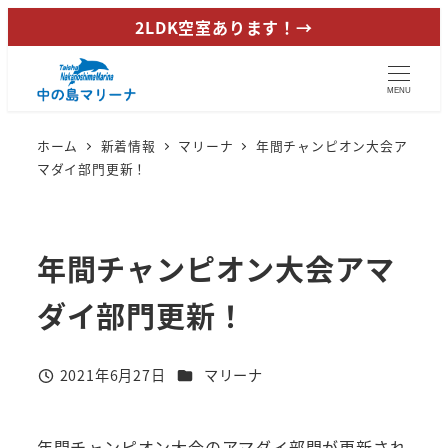
メ
2LDK空室あります！→
イ
ン
MENU
コ
ン
ホーム
新着情報
マリーナ
年間チャンピオン大会ア
テ
マダイ部門更新！
ン
ツ
へ
年間チャンピオン大会アマ
移
動
ダイ部門更新！
カテゴリー
2021年6月27日
マリーナ
投稿日
年間チャンピオン大会のアマダイ部門が更新され