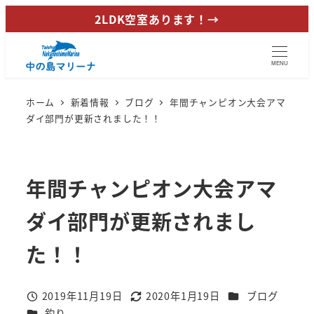
メ
2LDK空室あります！→
イ
ン
MENU
コ
ン
ホーム
新着情報
ブログ
年間チャンピオン大会アマ
テ
ダイ部門が更新されました！！
ン
ツ
へ
年間チャンピオン大会アマ
移
動
ダイ部門が更新されまし
た！！
カテゴリー
2019年11月19日
2020年1月19日
ブログ
投稿日
更新日
カテゴリー
釣り