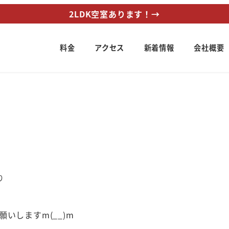
2LDK空室あります！→
料金
アクセス
新着情報
会社概要
リー
り
いしますm(__)m