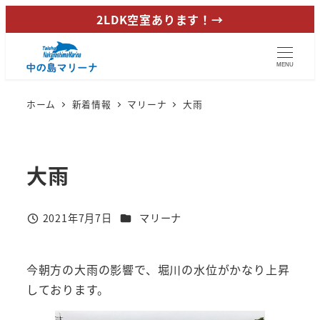
メ
2LDK空室あります！→
イ
ン
MENU
コ
ン
ホーム
新着情報
マリーナ
大雨
テ
ン
ツ
大雨
へ
移
動
カテゴリー
2021年7月7日
マリーナ
投稿日
今朝方の大雨の影響で、堀川の水位がかなり上昇
しております。