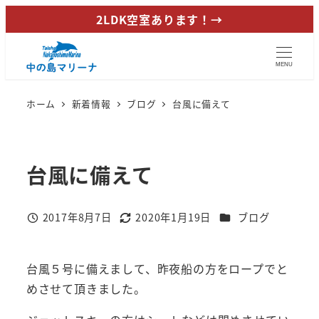
メ
2LDK空室あります！→
イ
ン
MENU
コ
ン
ホーム
新着情報
ブログ
台風に備えて
テ
ン
ツ
台風に備えて
へ
移
動
カテゴリー
2017年8月7日
2020年1月19日
ブログ
投稿日
更新日
台風５号に備えまして、昨夜船の方をロープでと
めさせて頂きました。