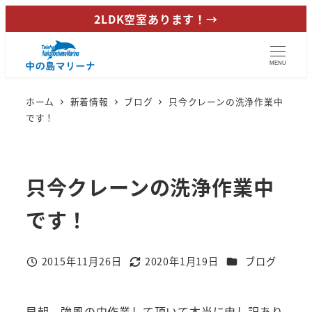
メ
2LDK空室あります！→
イ
ン
MENU
コ
ン
ホーム
新着情報
ブログ
只今クレーンの洗浄作業中
テ
です！
ン
ツ
へ
只今クレーンの洗浄作業中
移
動
です！
カテゴリー
2015年11月26日
2020年1月19日
ブログ
投稿日
更新日
早朝、強風の中作業して頂いて本当に申し訳あり