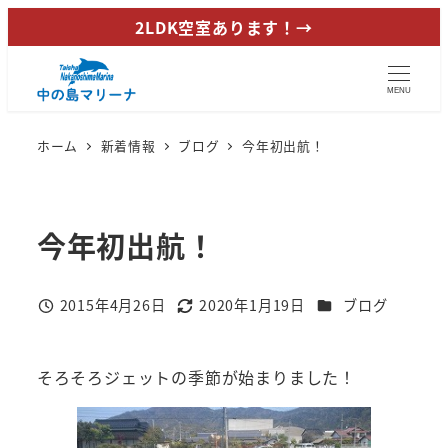
メ
2LDK空室あります！→
イ
ン
MENU
コ
ン
ホーム
新着情報
ブログ
今年初出航！
テ
ン
ツ
今年初出航！
へ
移
動
カテゴリー
2015年4月26日
2020年1月19日
ブログ
投稿日
更新日
そろそろジェットの季節が始まりました！