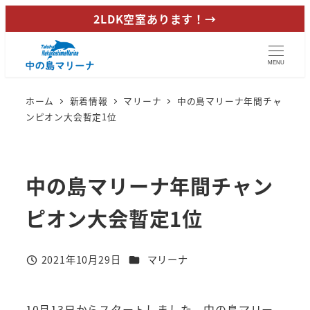
メ
2LDK空室あります！→
イ
ン
MENU
コ
ン
ホーム
新着情報
マリーナ
中の島マリーナ年間チャ
テ
ンピオン大会暫定1位
ン
ツ
へ
中の島マリーナ年間チャン
移
動
ピオン大会暫定1位
カテゴリー
2021年10月29日
マリーナ
投稿日
10月13日からスタートしました、中の島マリー