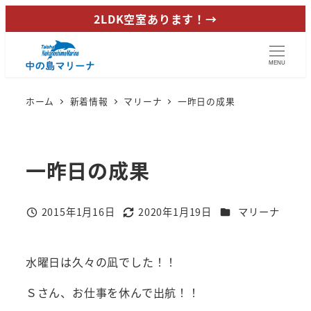
メ
2LDK空室あります！→
イ
ン
MENU
コ
ン
ホーム
新着情報
マリーナ
一昨日の成果
テ
ン
ツ
一昨日の成果
へ
移
動
カテゴリー
2015年1月16日
2020年1月19日
マリーナ
投稿日
更新日
水曜日は久々の凪でした！！
Ｓさん、お仕事を休んで出航！！