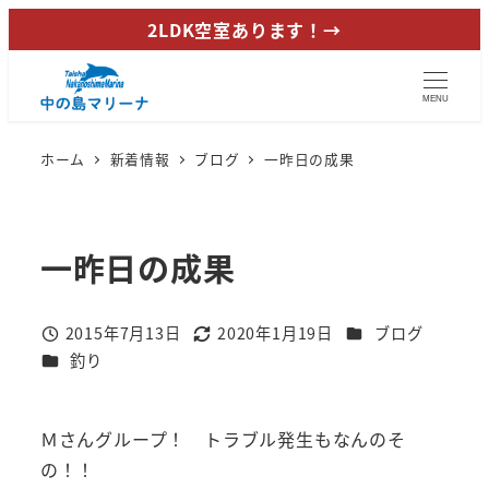
メ
2LDK空室あります！→
イ
ン
MENU
コ
ン
ホーム
新着情報
ブログ
一昨日の成果
テ
ン
ツ
一昨日の成果
へ
移
動
カテゴリー
2015年7月13日
2020年1月19日
ブログ
投稿日
更新日
カテゴリー
釣り
Ｍさんグループ！ トラブル発生もなんのそ
の！！