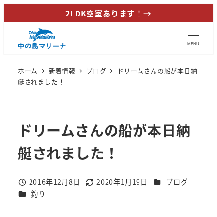
メ
2LDK空室あります！→
イ
ン
MENU
コ
ン
ホーム
新着情報
ブログ
ドリームさんの船が本日納
テ
艇されました！
ン
ツ
へ
ドリームさんの船が本日納
移
動
艇されました！
カテゴリー
2016年12月8日
2020年1月19日
ブログ
投稿日
更新日
カテゴリー
釣り