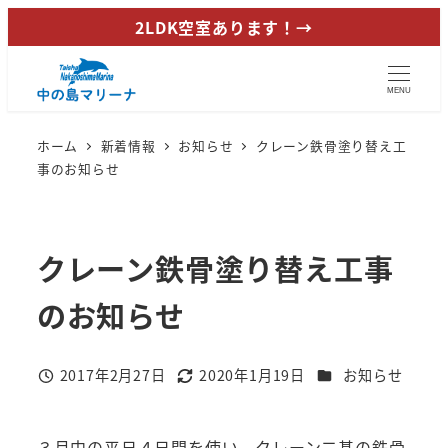
メ
2LDK空室あります！→
イ
ン
MENU
コ
ン
ホーム
新着情報
お知らせ
クレーン鉄骨塗り替え工
テ
事のお知らせ
ン
ツ
へ
クレーン鉄骨塗り替え工事
移
動
のお知らせ
カテゴリー
2017年2月27日
2020年1月19日
お知らせ
投稿日
更新日
３月中の平日４日間を使い、クレーン二基の鉄骨