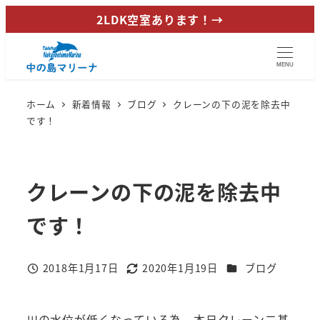
メ
2LDK空室あります！→
イ
ン
MENU
コ
ン
ホーム
新着情報
ブログ
クレーンの下の泥を除去中
テ
です！
ン
ツ
へ
クレーンの下の泥を除去中
移
動
です！
カテゴリー
2018年1月17日
2020年1月19日
ブログ
投稿日
更新日
川の水位が低くなっている為、本日クレーン二基