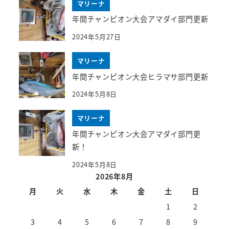
マリーナ
年間チャンピオン大会アマダイ部門更新
2024年5月27日
マリーナ
年間チャンピオン大会ヒラマサ部門更新
2024年5月8日
マリーナ
年間チャンピオン大会アマダイ部門更
新！
2024年5月8日
2026年8月
月
火
水
木
金
土
日
1
2
3
4
5
6
7
8
9